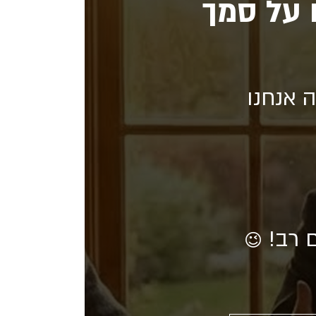
 על סמך
 אנחנו
ם רב!
😉