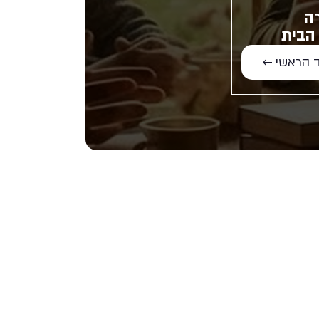
ה
הבית
 הראשי ←