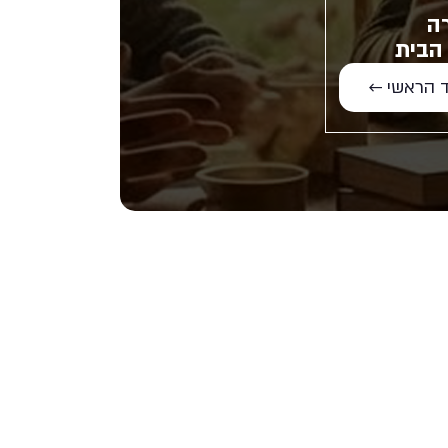
ה
הבית
 הראשי ←