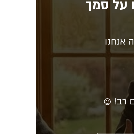
 על סמך
 אנחנו
ם רב!
😉