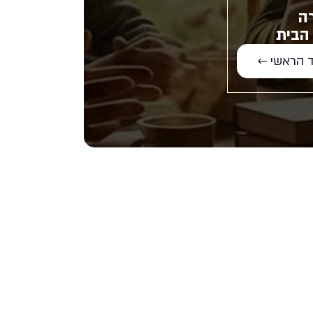
ה
הבית
 הראשי ←