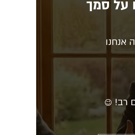
 על סמך
 אנחנו
ם רב!
😉